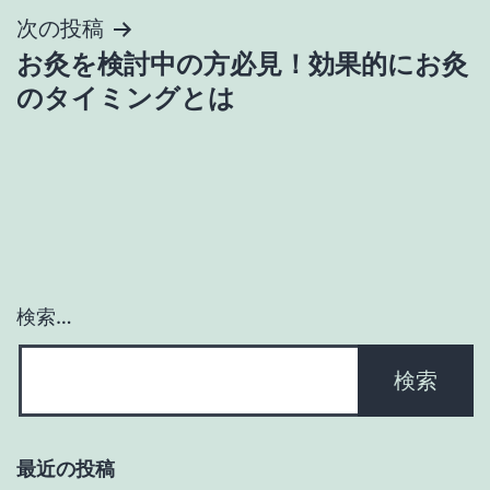
次の投稿
ビ
お灸を検討中の方必見！効果的にお灸
ゲ
のタイミングとは
ー
シ
ョ
ン
検索…
最近の投稿