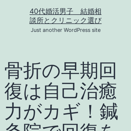
コ
40代婚活男子 結婚相
ン
談所とクリニック選び
テ
Just another WordPress site
ン
ツ
へ
骨折の早期回
ス
キ
復は自己治癒
ッ
プ
力がカギ！鍼