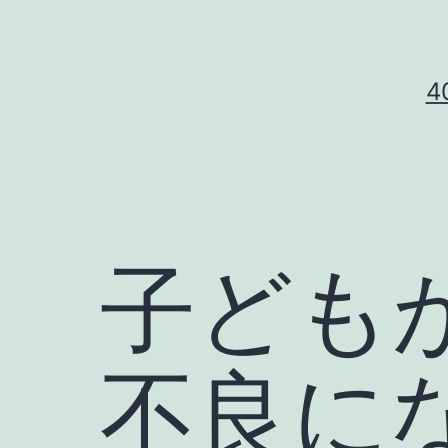
コ
ン
テ
ン
ツ
へ
ス
キ
子ども
ッ
プ
不良に