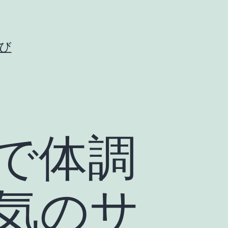
び
で体調
気のサ