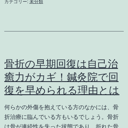
カテゴリー:
未分類
ン？
討
家
中
庭
の
で
方
確
必
認
見！
骨折の早期回復は自己治
す
効
癒力がカギ！鍼灸院で回
べ
果
復を早められる理由とは
き
的
ポ
に
イ
お
何らかの外傷を抱えている方のなかには、骨
ン
灸
折治療に臨んでいる方もいるでしょう。骨折
ト
の
は骨が連続性を失った状態であり、折れた骨