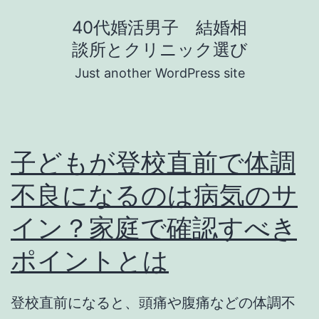
コ
40代婚活男子 結婚相
ン
談所とクリニック選び
テ
Just another WordPress site
ン
ツ
へ
子どもが登校直前で体調
ス
キ
不良になるのは病気のサ
ッ
イン？家庭で確認すべき
プ
ポイントとは
登校直前になると、頭痛や腹痛などの体調不