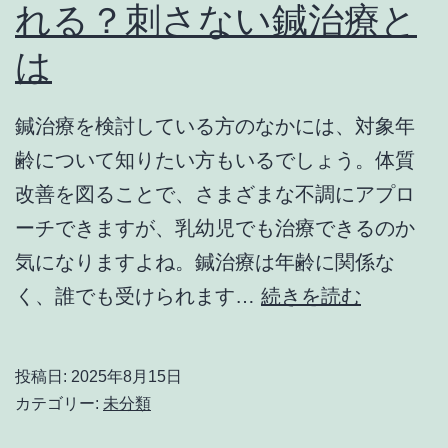
れる？刺さない鍼治療と
癒
は
力
が
カ
鍼治療を検討している方のなかには、対象年
ギ！
齢について知りたい方もいるでしょう。体質
鍼
改善を図ることで、さまざまな不調にアプロ
灸
ーチできますが、乳幼児でも治療できるのか
院
気になりますよね。鍼治療は年齢に関係な
で
鍼
く、誰でも受けられます…
続きを読む
回
治
復
療
投稿日:
2025年8月15日
を
は
カテゴリー:
未分類
早
何