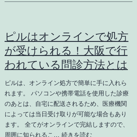
し
能？
よ
子
う！
供
ピルはオンラインで処方
を
が受けられる！大阪で行
心
われている問診方法とは
療
内
科
ピルは、オンライン処方で簡単に手に入れら
に
れます。 パソコンや携帯電話を使用した診療
受
のあとは、自宅に配送されるため、医療機関
診
によっては当日受け取りが可能な場合もあり
さ
ます。 全てがオンラインで完結しますので、
せ
ピ
周囲に知られるこ…
続きを読む