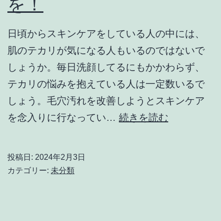
を！
ら
れ
日頃からスキンケアをしている人の中には、
る！
肌のテカリが気になる人もいるのではないで
大
しょうか。毎日洗顔してるにもかかわらず、
阪
テカリの悩みを抱えている人は一定数いるで
で
しょう。毛穴汚れを改善しようとスキンケア
行
過
を念入りに行なってい…
続きを読む
わ
度
れ
な
投稿日:
2024年2月3日
て
ス
カテゴリー:
未分類
い
キ
る
ン
問
ケ