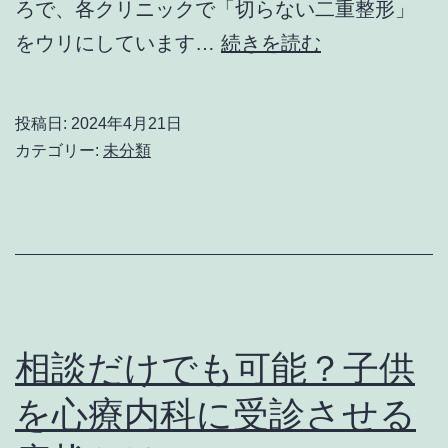
す
ク
ろで、各クリニックで「切らない二重整形」
す
ポ
二
をウリにしています…
続きを読む
め
イ
重
ン
整
投稿日:
2024年4月21日
ト
形
カテゴリー:
未分類
を
を
解
静
説！
岡
で
受
け
相談だけでも可能？子供
る
を心療内科に受診させる
前