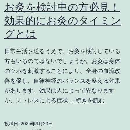
体
お灸を検討中の方必見！
調
効果的にお灸のタイミン
不
グとは
良
に
な
日常生活を送るうえで、お灸を検討している
る
方もいるのではないでしょうか。お灸は身体
の
のツボを刺激することにより、全身の血流改
は
善を促し、自律神経のバランスを整える効果
病
があります。効果は人によって異なります
気
お
が、ストレスによる症状…
続きを読む
の
灸
サ
を
投稿日:
2025年9月20日
イ
検