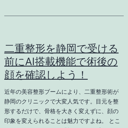
除
射
去
を
す
静
る
岡
な
で
二重整形を静岡で受ける
ら
受
前にAI搭載機能で術後の
美
け
顔を確認しよう！
容
る
皮
前
膚
の
近年の美容整形ブームにより、二重整形術が
科
チ
静岡のクリニックで大変人気です。目元を整
が
ェ
形するだけで、骨格を大きく変えずに、顔の
お
ッ
印象を変えられることは魅力ですよね。 とこ