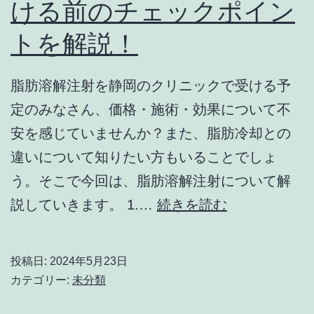
ける前のチェックポイン
な
トを解説！
い
よ
う
脂肪溶解注射を静岡のクリニックで受ける予
に
定のみなさん、価格・施術・効果について不
す
安を感じていませんか？また、脂肪冷却との
る
違いについて知りたい方もいることでしょ
に
う。そこで今回は、脂肪溶解注射について解
は？
脂
説していきます。 1.…
続きを読む
き
肪
れ
溶
投稿日:
2024年5月23日
い
解
カテゴリー:
未分類
に
注