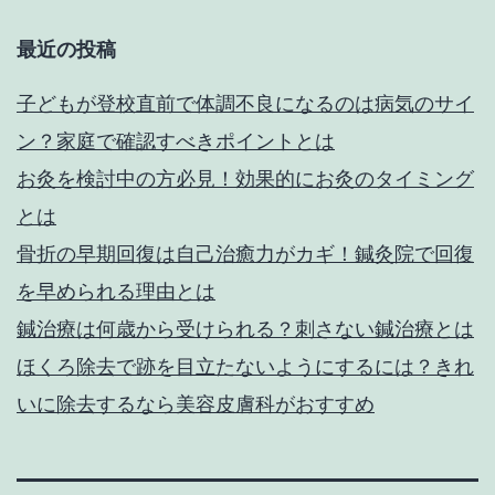
り
ケ
最近の投稿
ア
は
子どもが登校直前で体調不良になるのは病気のサイ
美
ン？家庭で確認すべきポイントとは
容
お灸を検討中の方必見！効果的にお灸のタイミング
皮
とは
膚
骨折の早期回復は自己治癒力がカギ！鍼灸院で回復
科
を早められる理由とは
に
鍼治療は何歳から受けられる？刺さない鍼治療とは
相
ほくろ除去で跡を目立たないようにするには？きれ
談
いに除去するなら美容皮膚科がおすすめ
を！