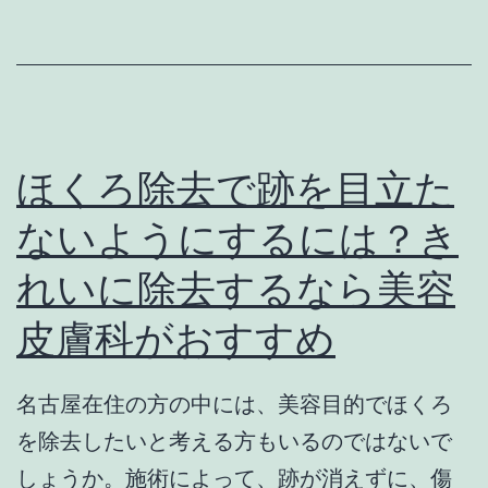
め
歳
ら
か
れ
ら
る
受
理
け
ほくろ除去で跡を目立た
由
ら
ないようにするには？き
と
れ
れいに除去するなら美容
は
る？
刺
皮膚科がおすすめ
さ
な
名古屋在住の方の中には、美容目的でほくろ
い
を除去したいと考える方もいるのではないで
鍼
しょうか。施術によって、跡が消えずに、傷