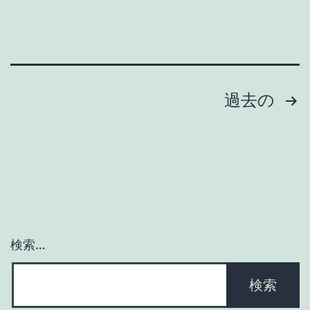
診
ア
方
は
法
テ
と
カ
投
過去の
は
リ
稿
の
の
原
因
ペ
か
ー
も？
検索…
ジ
正
し
送
い