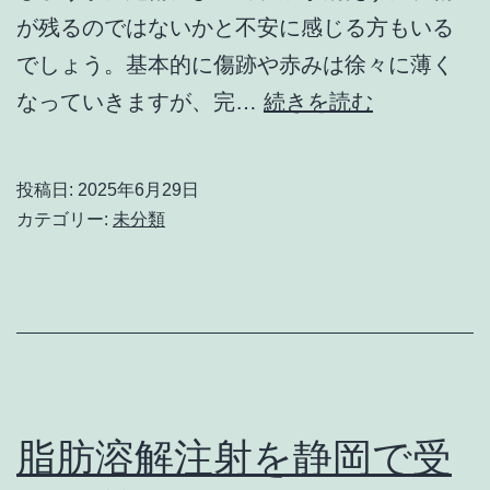
治
が残るのではないかと不安に感じる方もいる
療
でしょう。基本的に傷跡や赤みは徐々に薄く
と
ほ
なっていきますが、完…
続きを読む
は
く
ろ
投稿日:
2025年6月29日
除
カテゴリー:
未分類
去
で
跡
を
目
立
脂肪溶解注射を静岡で受
た