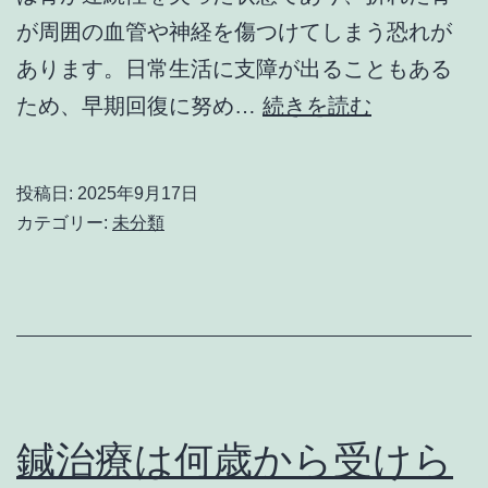
と
タ
が周囲の血管や神経を傷つけてしまう恐れが
は
イ
あります。日常生活に支障が出ることもある
ミ
骨
ため、早期回復に努め…
続きを読む
ン
折
グ
の
投稿日:
2025年9月17日
と
早
カテゴリー:
未分類
は
期
回
復
は
自
己
鍼治療は何歳から受けら
治