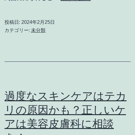
る
ル
症
は
投稿日:
2024年2月25日
状
オ
カテゴリー:
未分類
と
ン
は
ラ
イ
ン
で
処
過度なスキンケアはテカ
方
リの原因かも？正しいケ
が
アは美容皮膚科に相談
受
け