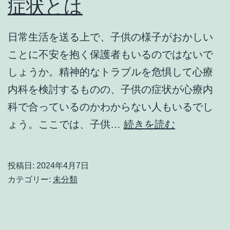
症状とは
に
AI
搭
日常生活を送る上で、子供の様子がおかしい
載
ことに不安を抱く保護者もいるのではないで
機
しょうか。精神的なトラブルを危惧して心療
能
内科を検討するものの、子供の症状が心療内
で
科で合っているのかわからない人もいるでし
術
相
ょう。ここでは、子供…
続きを読む
後
談
の
だ
投稿日:
2024年4月7日
顔
け
カテゴリー:
未分類
を
で
確
も
認
可